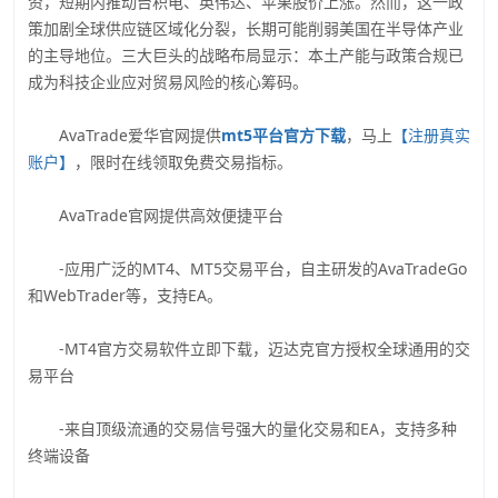
资，短期内推动台积电、英伟达、苹果股价上涨。然而，这一政
策加剧全球供应链区域化分裂，长期可能削弱美国在半导体产业
的主导地位。三大巨头的战略布局显示：本土产能与政策合规已
成为科技企业应对贸易风险的核心筹码。
AvaTrade爱华官网提供
mt5平台官方下载
，马上
【注册真实
账户】
，限时在线领取免费交易指标。
AvaTrade官网提供高效便捷平台
-应用广泛的MT4、MT5交易平台，自主研发的AvaTradeGo
和WebTrader等，支持EA。
-MT4官方交易软件立即下载，迈达克官方授权全球通用的交
易平台
-来自顶级流通的交易信号强大的量化交易和EA，支持多种
终端设备