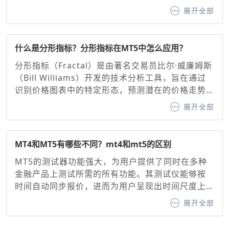
表并添加指标：在MT4手机端选择交易品种图表，
展开全部
点击底部“指标”按钮，搜索并添加“MACD”。2. 基础
参数设置，默认参数：快线（12周期EMA）、慢线
（26周期EMA）、信号线（9周期EMA）。调整建
什么是分形指标？分形指标在MT5中怎么应用？
议：快线与慢线：缩短周期（如10/20）可增强灵敏
分形指标（Fractal）是由著名交易员比尔·威廉姆斯
度，延长周期（如20/50）可过滤噪音。信号线：通
（Bill Williams）开发的技术分析工具，旨在通过
常固定为9周期EMA，用于确认买卖信号。
识别价格图表中的特定形态，预测潜在的价格走势
并生成看涨或看跌信号。其核心原理基于混沌理论
展开全部
中的自相似性原则，通过识别价格的高点或低点形
成的分形形态，帮助交易者判断趋势方向与支撑/阻
力位。分形指标作为MT5交易平台内置的经典工
MT4和MT5有哪些不同？mt4和mt5的区别
具，为交易者提供了直观的价格转折点识别方法。
MT5的测试器功能强大，为用户提供了同时在多种
金融产品上测试所需的所有功能。其测试仪能够按
时间自动同步报价，进而为用户呈现出时间尺度上
清晰同步的盈利能力曲线。相比之下，MT4 则不具
展开全部
备这一功能，这无疑是 MT4 的一大短板。不过，尽
管 MT4 存在这样的不足，MetaQuotes 依然在全