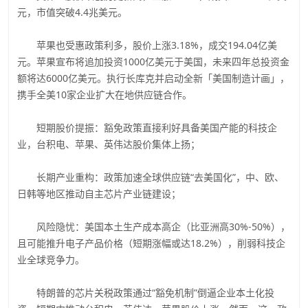
元，市值突破4.4兆美元。
苹果也受惠政策利多，股价上涨3.18%，成交194.04亿美
元。苹果宣布将追加投资1000亿美元于美国，未来四年总投资金
额将达6000亿美元。执行长库克并启动全新「美国制造计画」，
携手全美10家企业扩大在地供应链合作。
短期股价提振：豁免政策直接利好具备美国产能的科技企
业，台积电、苹果、英伟达股价集体上扬；
长期产业重构：政策加速全球供应链“去美国化”，中、欧、
日韩等地区推动自主芯片产业链建设；
风险隐忧：美国本土生产成本高企（比亚洲高30%-50%），
且可能推升电子产品价格（短期涨幅或达18.2%），削弱科技企
业全球竞争力。
特朗普的芯片关税政策通过“豁免机制”倒逼企业本土化投