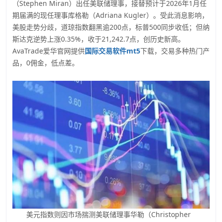
（Stephen Miran）出任美联储理事，接替预计于2026年1月任
期届满的现任理事库格勒（Adriana Kugler）。受此消息影响，
美股走势分歧，道琼指数翻黑逾200点，标普500同步收低；但纳
斯达克逆势上涨0.35%，收于21,242.7点，创历史新高。
AvaTrade爱华官网提供
国际交易软件mt5
下载，交易多种热门产
品，0佣金，低点差。
美元指数则因市场揣测美联储理事华勒（Christopher