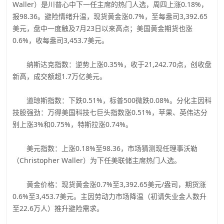
Waller）是川普心中下一任主席的热门人选，周四上涨0.18%，
报98.36。避险情绪升温，现货黄金涨0.7%，至每盎司3,392.65
美元，盘中一度触及7月23日以来高点；美国黄金期货也涨
0.6%，收每盎司3,453.7美元。
纳斯达克指数：逆势上涨0.35%，收于21,242.70点，创收盘
新高，成交额超1.7万亿美元。
道琼斯指数：下跌0.51%，标普500微跌0.08%。分化主因科
技股强劲：万得美国科技七巨头指数涨0.51%，苹果、英伟达分
别上涨3%和0.75%，特斯拉涨0.74%。
美元指数：上涨0.18%至98.36，市场猜测现任理事沃勒
（Christopher Waller）为下任美联储主席热门人选。
黄金价格：现货黄金涨0.7%至3,392.65美元/盎司，期货涨
0.6%至3,453.7美元。主因劳动力市场降温（初请失业金人数升
至22.6万人）推升避险需求。