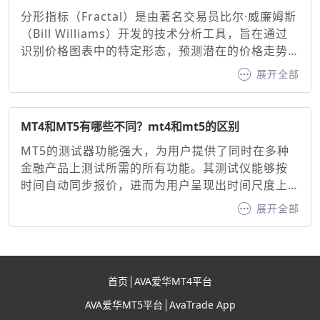
议：快线与慢线：缩短周期（如10/20）可增强灵敏
分形指标（Fractal）是由著名交易员比尔·威廉姆斯
度，延长周期（如20/50）可过滤噪音。信号线：通
（Bill Williams）开发的技术分析工具，旨在通过
常固定为9周期EMA，用于确认买卖信号。
识别价格图表中的特定形态，预测潜在的价格走势
并生成看涨或看跌信号。其核心原理基于混沌理论
展开全部
中的自相似性原则，通过识别价格的高点或低点形
成的分形形态，帮助交易者判断趋势方向与支撑/阻
力位。分形指标作为MT5交易平台内置的经典工
MT4和MT5有哪些不同？mt4和mt5的区别
具，为交易者提供了直观的价格转折点识别方法。
MT5的测试器功能强大，为用户提供了同时在多种
金融产品上测试所需的所有功能。其测试仪能够按
时间自动同步报价，进而为用户呈现出时间尺度上
清晰同步的盈利能力曲线。相比之下，MT4 则不具
展开全部
备这一功能，这无疑是 MT4 的一大短板。不过，尽
管 MT4 存在这样的不足，MetaQuotes 依然在全
力支持第四版终端，毕竟其受欢迎程度依旧很高。
作为 MT4 的活跃用户，也能发现这些缺点实际上并
首页
AVA爱华MT4平台
没有想象中那么严重。
AVA爱华MT5平台
AvaTrade App