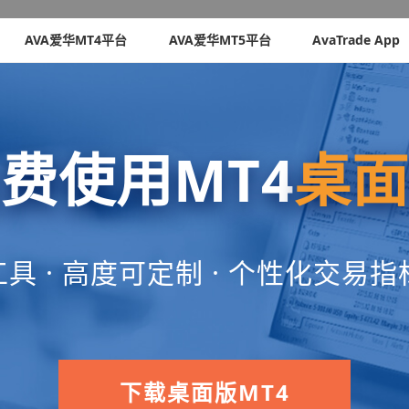
AVA爱华MT4平台
AVA爱华MT5平台
AvaTrade App
费使用MT4
桌面
 · 高度可定制 · 个性化交易指标
下载桌面版MT4