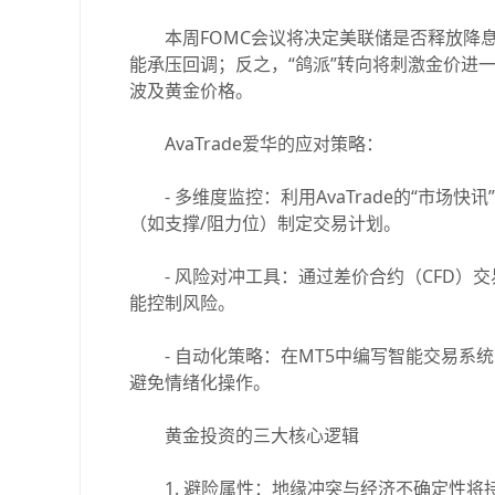
本周FOMC会议将决定美联储是否释放降息
能承压回调；反之，“鸽派”转向将刺激金价进
波及黄金价格。
AvaTrade爱华的应对策略：
- 多维度监控：利用AvaTrade的“市场
（如支撑/阻力位）制定交易计划。
- 风险对冲工具：通过差价合约（CFD）交易黄
能控制风险。
- 自动化策略：在MT5中编写智能交易系统
避免情绪化操作。
黄金投资的三大核心逻辑
1. 避险属性：地缘冲突与经济不确定性将持