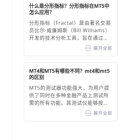
击底部“指标”按钮，搜索并添加
什么是分形指标？分形指标在MT5中
“MACD”。2. 基础参数设置，默认
怎么应用？
参数：快线（12周期EMA）、慢线
分形指标（Fractal）是由著名交易
（26周期EMA）、信号线（9周期
员比尔·威廉姆斯（Bill Williams）
EMA）。调整建议：快线与慢线：
开发的技术分析工具，旨在通过识
缩短周期（如10/20）可增强灵敏
别价格图表中的特定形态，预测潜
度，延长周期（如20/50）可过滤
展开全部
在的价格走势并生成看涨或看跌信
噪音。信号线：通常固定为9周期
号。其核心原理基于混沌理论中的
EMA，用于确认买卖信号。
自相似性原则，通过识别价格的高
MT4和MT5有哪些不同？mt4和mt5
点或低点形成的分形形态，帮助交
的区别
易者判断趋势方向与支撑/阻力位。
MT5的测试器功能强大，为用户提
分形指标作为MT5交易平台内置的
供了同时在多种金融产品上测试所
经典工具，为交易者提供了直观的
需的所有功能。其测试仪能够按时
价格转折点识别方法。
间自动同步报价，进而为用户呈现
展开全部
出时间尺度上清晰同步的盈利能力
曲线。相比之下，MT4 则不具备这
一功能，这无疑是 MT4 的一大短