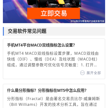
交易软件常见问题
手机MT4平台MACD双线指标怎么设置？
手机MT4 MACD双线指标设置步骤，MACD双线由
快线（DIF）、慢线（DEA）及柱状图（MACD柱）
组成，通过调整参数可优化信号灵敏度：1. 打开图
表并添加指标：在MT4手机端选择交易品种图表，
展开全部
点击底部“指标”按钮，搜索并添加“MACD”。2. 基础
参数设置，默认参数：快线（12周期EMA）、慢线
（26周期EMA）、信号线（9周期EMA）。调整建
什么是分形指标？分形指标在MT5中怎么应用？
议：快线与慢线：缩短周期（如10/20）可增强灵敏
分形指标（Fractal）是由著名交易员比尔·威廉姆斯
度，延长周期（如20/50）可过滤噪音。信号线：通
（Bill Williams）开发的技术分析工具，旨在通过
常固定为9周期EMA，用于确认买卖信号。