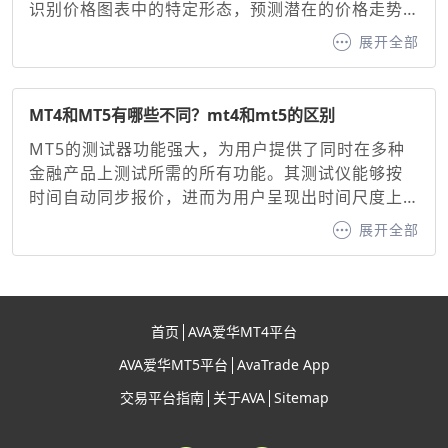
识别价格图表中的特定形态，预测潜在的价格走势
并生成看涨或看跌信号。其核心原理基于混沌理论
展开全部
中的自相似性原则，通过识别价格的高点或低点形
成的分形形态，帮助交易者判断趋势方向与支撑/阻
力位。分形指标作为MT5交易平台内置的经典工
MT4和MT5有哪些不同？mt4和mt5的区别
具，为交易者提供了直观的价格转折点识别方法。
MT5的测试器功能强大，为用户提供了同时在多种
金融产品上测试所需的所有功能。其测试仪能够按
时间自动同步报价，进而为用户呈现出时间尺度上
清晰同步的盈利能力曲线。相比之下，MT4 则不具
展开全部
备这一功能，这无疑是 MT4 的一大短板。不过，尽
管 MT4 存在这样的不足，MetaQuotes 依然在全
力支持第四版终端，毕竟其受欢迎程度依旧很高。
作为 MT4 的活跃用户，也能发现这些缺点实际上并
首页
AVA爱华MT4平台
没有想象中那么严重。
AVA爱华MT5平台
AvaTrade App
交易平台指南
关于AVA
Sitemap