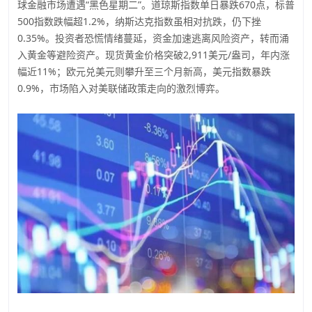
球金融市场遭遇“黑色星期二”。道琼斯指数单日暴跌670点，标普
500指数跌幅超1.2%，纳斯达克指数虽相对抗跌，仍下挫
0.35%。投资者恐慌情绪蔓延，资金加速逃离风险资产，转而涌
入黄金等避险资产。现货黄金价格突破2,911美元/盎司，年内涨
幅近11%；欧元兑美元则攀升至三个月新高，美元指数暴跌
0.9%，市场陷入对美联储政策走向的激烈博弈。