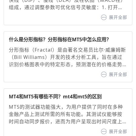
快线（DIF）、慢线（DEA）及柱状图（MACD柱）
组成，通过调整参数可优化信号灵敏度：1. 打开图
表并添加指标：在MT4手机端选择交易品种图表，
展开全部
点击底部“指标”按钮，搜索并添加“MACD”。2. 基础
参数设置，默认参数：快线（12周期EMA）、慢线
（26周期EMA）、信号线（9周期EMA）。调整建
什么是分形指标？分形指标在MT5中怎么应用？
议：快线与慢线：缩短周期（如10/20）可增强灵敏
分形指标（Fractal）是由著名交易员比尔·威廉姆斯
度，延长周期（如20/50）可过滤噪音。信号线：通
（Bill Williams）开发的技术分析工具，旨在通过
常固定为9周期EMA，用于确认买卖信号。
识别价格图表中的特定形态，预测潜在的价格走势
并生成看涨或看跌信号。其核心原理基于混沌理论
展开全部
中的自相似性原则，通过识别价格的高点或低点形
成的分形形态，帮助交易者判断趋势方向与支撑/阻
力位。分形指标作为MT5交易平台内置的经典工
MT4和MT5有哪些不同？mt4和mt5的区别
具，为交易者提供了直观的价格转折点识别方法。
MT5的测试器功能强大，为用户提供了同时在多种
金融产品上测试所需的所有功能。其测试仪能够按
时间自动同步报价，进而为用户呈现出时间尺度上
清晰同步的盈利能力曲线。相比之下，MT4 则不具
展开全部