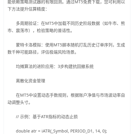
能依赖策略测试器的有限回测。通过MT5免费下载，您可利用以
下方法提升估算精度：
多周期验证：在MT5中加载不同历史阶段数据（如牛市、熊
市、震荡市），检验策略的普适性。
蒙特卡洛模拟：使用MT5脚本随机打乱历史订单序列，生成
数千种可能路径，评估极端风险场景。
均摊算法的进阶应用：3步构建抗回撤系统
离散化资金管理
在MT5中设置动态手数规则，根据账户净值与市场波动率自
动调整头寸。
// 示例：基于ATR指标的动态止损
double atr = iATR(_Symbol, PERIOD_D1, 14, 0);