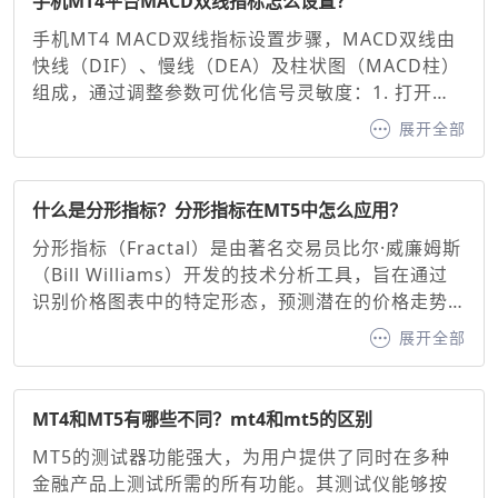
手机MT4平台MACD双线指标怎么设置？
手机MT4 MACD双线指标设置步骤，MACD双线由
快线（DIF）、慢线（DEA）及柱状图（MACD柱）
组成，通过调整参数可优化信号灵敏度：1. 打开图
表并添加指标：在MT4手机端选择交易品种图表，
展开全部
点击底部“指标”按钮，搜索并添加“MACD”。2. 基础
参数设置，默认参数：快线（12周期EMA）、慢线
（26周期EMA）、信号线（9周期EMA）。调整建
什么是分形指标？分形指标在MT5中怎么应用？
议：快线与慢线：缩短周期（如10/20）可增强灵敏
分形指标（Fractal）是由著名交易员比尔·威廉姆斯
度，延长周期（如20/50）可过滤噪音。信号线：通
（Bill Williams）开发的技术分析工具，旨在通过
常固定为9周期EMA，用于确认买卖信号。
识别价格图表中的特定形态，预测潜在的价格走势
并生成看涨或看跌信号。其核心原理基于混沌理论
展开全部
中的自相似性原则，通过识别价格的高点或低点形
成的分形形态，帮助交易者判断趋势方向与支撑/阻
力位。分形指标作为MT5交易平台内置的经典工
MT4和MT5有哪些不同？mt4和mt5的区别
具，为交易者提供了直观的价格转折点识别方法。
MT5的测试器功能强大，为用户提供了同时在多种
金融产品上测试所需的所有功能。其测试仪能够按