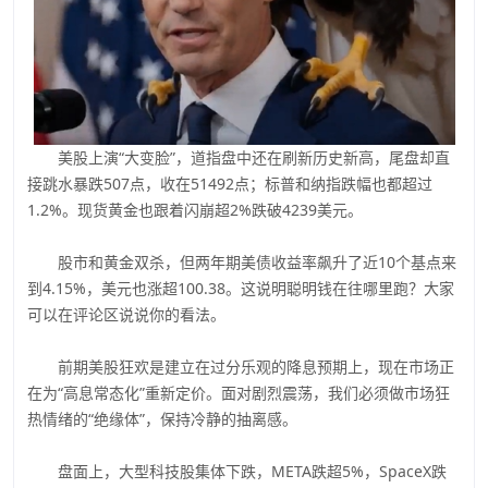
美股上演“大变脸”，道指盘中还在刷新历史新高，尾盘却直
接跳水暴跌507点，收在51492点；标普和纳指跌幅也都超过
1.2%。现货黄金也跟着闪崩超2%跌破4239美元。
股市和黄金双杀，但两年期美债收益率飙升了近10个基点来
到4.15%，美元也涨超100.38。这说明聪明钱在往哪里跑？大家
可以在评论区说说你的看法。
前期美股狂欢是建立在过分乐观的降息预期上，现在市场正
在为“高息常态化”重新定价。面对剧烈震荡，我们必须做市场狂
热情绪的“绝缘体”，保持冷静的抽离感。
盘面上，大型科技股集体下跌，META跌超5%，SpaceX跌