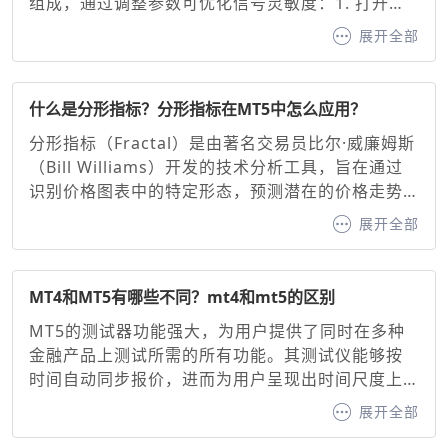
组成，通过调整参数可优化信号灵敏度：1. 打开图
表并添加指标：在MT4手机端选择交易品种图表，
展开全部
点击底部“指标”按钮，搜索并添加“MACD”。2. 基础
参数设置，默认参数：快线（12周期EMA）、慢线
（26周期EMA）、信号线（9周期EMA）。调整建
什么是分形指标？分形指标在MT5中怎么应用？
议：快线与慢线：缩短周期（如10/20）可增强灵敏
分形指标（Fractal）是由著名交易员比尔·威廉姆斯
度，延长周期（如20/50）可过滤噪音。信号线：通
（Bill Williams）开发的技术分析工具，旨在通过
常固定为9周期EMA，用于确认买卖信号。
识别价格图表中的特定形态，预测潜在的价格走势
并生成看涨或看跌信号。其核心原理基于混沌理论
展开全部
中的自相似性原则，通过识别价格的高点或低点形
成的分形形态，帮助交易者判断趋势方向与支撑/阻
力位。分形指标作为MT5交易平台内置的经典工
MT4和MT5有哪些不同？mt4和mt5的区别
具，为交易者提供了直观的价格转折点识别方法。
MT5的测试器功能强大，为用户提供了同时在多种
金融产品上测试所需的所有功能。其测试仪能够按
时间自动同步报价，进而为用户呈现出时间尺度上
清晰同步的盈利能力曲线。相比之下，MT4 则不具
展开全部
备这一功能，这无疑是 MT4 的一大短板。不过，尽