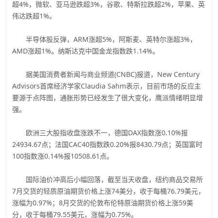
超4%，微软、亚马逊跌超3%，谷歌、特斯拉跌超2%，苹果、英
伟达跌超1%。
半导体股反弹，ARM涨超5%，阿斯麦、英特尔涨超3%，
AMD涨超1%。纳斯达克中国金龙指数跌1.14%。
据美国消费者新闻与商业频道(CNBC)报道，New Century
Advisors首席经济学家Claudia Sahm表示，目前市场的反应主
要源于点阵图，通胀形势已经发生了很大变化，鹰派情绪明显增
强。
欧洲三大股指收盘涨跌不一，德国DAX指数涨0.10%报
24934.67点；法国CAC40指数跌0.20%报8430.79点；英国富时
100指数涨0.14%报10508.61点。
国际油价冲高后小幅回落，截至当天收盘，纽约商品交易所
7月交货的轻质原油期货价格上涨74美分，收于每桶76.79美元，
涨幅为0.97%；8月交货的伦敦布伦特原油期货价格上涨59美
分，收于每桶79.55美元，涨幅为0.75%。