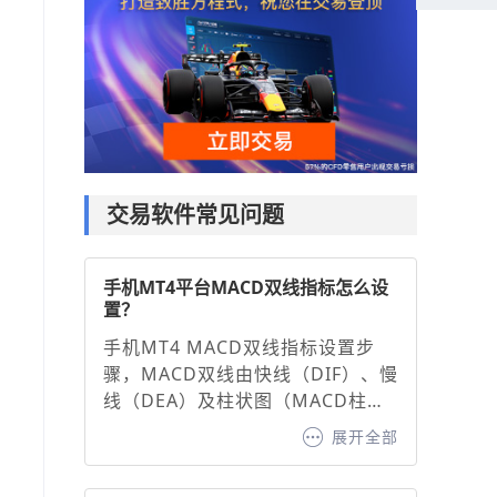
交易软件常见问题
手机MT4平台MACD双线指标怎么设
置？
手机MT4 MACD双线指标设置步
骤，MACD双线由快线（DIF）、慢
线（DEA）及柱状图（MACD柱）
组成，通过调整参数可优化信号灵
展开全部
敏度：1. 打开图表并添加指标：在
MT4手机端选择交易品种图表，点