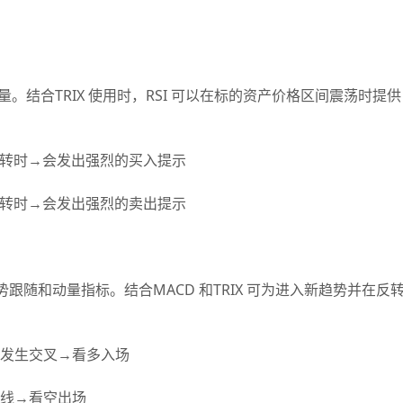
结合TRIX 使用时，RSI 可以在标的资产价格区间震荡时提供
在反转时→会发出强烈的买入提示
在反转时→会发出强烈的卖出提示
随和动量指标。结合MACD 和TRIX 可为进入新趋势并在反
区域发生交叉→看多入场
0 线→看空出场