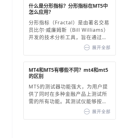
击底部“指标”按钮，搜索并添加
什么是分形指标？分形指标在MT5中
“MACD”。2. 基础参数设置，默认
怎么应用？
参数：快线（12周期EMA）、慢线
分形指标（Fractal）是由著名交易
（26周期EMA）、信号线（9周期
员比尔·威廉姆斯（Bill Williams）
EMA）。调整建议：快线与慢线：
开发的技术分析工具，旨在通过识
缩短周期（如10/20）可增强灵敏
别价格图表中的特定形态，预测潜
度，延长周期（如20/50）可过滤
展开全部
在的价格走势并生成看涨或看跌信
噪音。信号线：通常固定为9周期
号。其核心原理基于混沌理论中的
EMA，用于确认买卖信号。
自相似性原则，通过识别价格的高
MT4和MT5有哪些不同？mt4和mt5
点或低点形成的分形形态，帮助交
的区别
易者判断趋势方向与支撑/阻力位。
MT5的测试器功能强大，为用户提
分形指标作为MT5交易平台内置的
供了同时在多种金融产品上测试所
经典工具，为交易者提供了直观的
需的所有功能。其测试仪能够按时
价格转折点识别方法。
间自动同步报价，进而为用户呈现
展开全部
出时间尺度上清晰同步的盈利能力
曲线。相比之下，MT4 则不具备这
一功能，这无疑是 MT4 的一大短