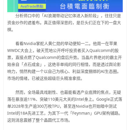
分析师口中的「AI浪潮带动记忆体进入新阶段」，往往只是
资金炒作的遮羞布。真正值得深思的，是巨头们正在下的一盘大
棋。
看看Nvidia掌舵人黄仁勋的举动便知一二。他周一在苹果
WWDC大会上，破天荒地公开呼吁投资者买入Qualcomm的股
票，直接点燃了Qualcomm的盘后升势。当晶片界绝对的霸主开
始亲自「点石成金」，这绝非单纯的同行相惜，而是透过舆论影
响力，悄然构建一个以自己为核心、利益深度捆绑的AI生态圈。
市场的情绪，已被这些超级巨头精准拿捏。
然而，全场最具戏剧性、也最能看透产业底牌的焦点，无疑
落在暴涨逾11%、突破110美元大关的Intel身上。Google正式落
单2028年生产逾300万枚TPU，甚至连Nvidia也开始暗中测试
Intel的18A先进工艺，为其下一代「Feynman」GPU架构铺路。
这则消息震撼了整个晶圆代工市场。