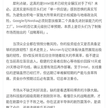
犀利点破，这真的是Intel技术已经完全辗压对手了吗？未
必。这其实是科技巨头们对「单一供应链」感到恐惧的真实写
照。为避免台积电一家独大所带来的定价权威胁与地缘政治风
险，Google与Nvidia必须刻意扶植第二个具备先进封装能力的代
工厂。Intel的百亿美元级别订单预期，本质上是巨头们为了制衡
市场而抛出的「战略筹码」。
当顶尖企业都在悄悄分散风险，你的投资组合又是否具备足
够的抗跌韧性？技术走势上，Micron与记忆体板块虽然展现出极
强的韧性，但V型反转背后往往伴随着较大的乖离率，极不建议
在当前高位盲目追入。稳健的交易者应耐心等待股价回踩10天或
20天移动平均线，确认支撑有效后再作部署。至于Intel，长线重
估的逻辑虽然已经打开，但远期订单难解短期的产能与良率阵
痛，资金炒作预期过后必有震荡，切忌单注重仓。
市场从不缺乏利好消息，缺的是看透筹码博弈的冷静大脑。
这场科技股的超级周期才刚刚到半场，看懂巨头的战略底牌，才
能在剧震中立于不败之地。你在这波半导体的剧烈震荡中，是调
整了仓位，还是选择按兵不动呢？