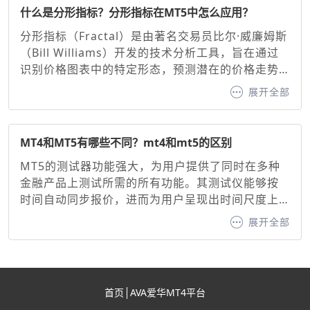
（26周期EMA）、信号线（9周期EMA）。调整建
什么是分形指标？分形指标在MT5中怎么应用？
议：快线与慢线：缩短周期（如10/20）可增强灵敏
分形指标（Fractal）是由著名交易员比尔·威廉姆斯
度，延长周期（如20/50）可过滤噪音。信号线：通
（Bill Williams）开发的技术分析工具，旨在通过
常固定为9周期EMA，用于确认买卖信号。
识别价格图表中的特定形态，预测潜在的价格走势
并生成看涨或看跌信号。其核心原理基于混沌理论
展开全部
中的自相似性原则，通过识别价格的高点或低点形
成的分形形态，帮助交易者判断趋势方向与支撑/阻
力位。分形指标作为MT5交易平台内置的经典工
MT4和MT5有哪些不同？mt4和mt5的区别
具，为交易者提供了直观的价格转折点识别方法。
MT5的测试器功能强大，为用户提供了同时在多种
金融产品上测试所需的所有功能。其测试仪能够按
时间自动同步报价，进而为用户呈现出时间尺度上
清晰同步的盈利能力曲线。相比之下，MT4 则不具
展开全部
备这一功能，这无疑是 MT4 的一大短板。不过，尽
管 MT4 存在这样的不足，MetaQuotes 依然在全
力支持第四版终端，毕竟其受欢迎程度依旧很高。
作为 MT4 的活跃用户，也能发现这些缺点实际上并
首页
AVA爱华MT4平台
没有想象中那么严重。