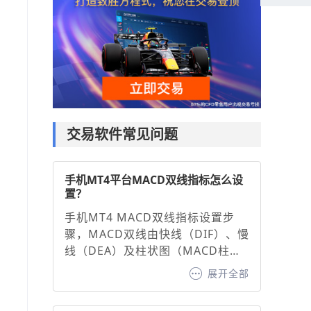
交易软件常见问题
手机MT4平台MACD双线指标怎么设
置？
手机MT4 MACD双线指标设置步
骤，MACD双线由快线（DIF）、慢
线（DEA）及柱状图（MACD柱）
组成，通过调整参数可优化信号灵
展开全部
敏度：1. 打开图表并添加指标：在
MT4手机端选择交易品种图表，点