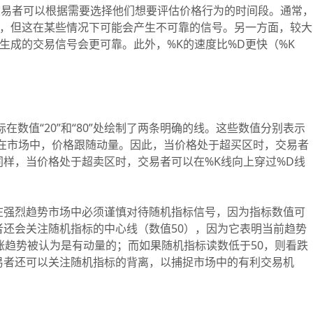
易者可以根据需要选择他们想要评估价格行为的时间段。通常
快，但这在某些情况下可能会产生不可靠的信号。另一方面，较大
生成的交易信号会更可靠。此外，%K的速度比%D更快（%K
数值“20”和“80”处绘制了两条明确的线。这些数值分别表示
指出，在市场中，价格跟随动量。因此，当价格处于超买区时，交易者
同样，当价格处于超卖区时，交易者可以在%K线向上穿过%D线
强烈趋势市场中必须谨慎对待随机指标信号，因为指标数值可
还会关注随机指标的中心线（数值50），因为它表明当前趋势
涨趋势被认为是有动量的；而如果随机指标读数低于50，则看跌
易者还可以关注随机指标的背离，以捕捉市场中的有利交易机