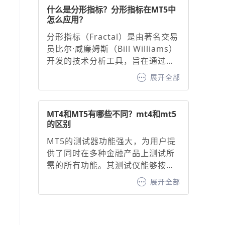
击底部“指标”按钮，搜索并添加
什么是分形指标？分形指标在MT5中
“MACD”。2. 基础参数设置，默认
怎么应用？
参数：快线（12周期EMA）、慢线
分形指标（Fractal）是由著名交易
（26周期EMA）、信号线（9周期
员比尔·威廉姆斯（Bill Williams）
EMA）。调整建议：快线与慢线：
开发的技术分析工具，旨在通过识
缩短周期（如10/20）可增强灵敏
别价格图表中的特定形态，预测潜
度，延长周期（如20/50）可过滤
展开全部
在的价格走势并生成看涨或看跌信
噪音。信号线：通常固定为9周期
号。其核心原理基于混沌理论中的
EMA，用于确认买卖信号。
自相似性原则，通过识别价格的高
MT4和MT5有哪些不同？mt4和mt5
点或低点形成的分形形态，帮助交
的区别
易者判断趋势方向与支撑/阻力位。
MT5的测试器功能强大，为用户提
分形指标作为MT5交易平台内置的
供了同时在多种金融产品上测试所
经典工具，为交易者提供了直观的
需的所有功能。其测试仪能够按时
价格转折点识别方法。
间自动同步报价，进而为用户呈现
展开全部
出时间尺度上清晰同步的盈利能力
曲线。相比之下，MT4 则不具备这
一功能，这无疑是 MT4 的一大短