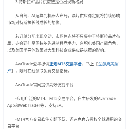
3.特斯拉AI晶片供应链是否出现新格局
从自驾、AI运算到机器人布局，晶片供应稳定度将持续影响
市场对特斯拉长线成长的想像。
若订单分配出现变动，市场焦点将不只集中于特斯拉晶片布
局，亦会延伸至英特尔先进制程竞争力、台积电美国产能角色，
以及美国半导体政策对大型科技企业供应链决策的影响。
AvaTrade爱华提供
正规MT5交易平台
，马上【
注册真实账
户
】，限时在线领取免费交易指标。
AvaTrade官网提供高效便捷平台
-应用广泛的MT4、MT5交易平台，自主研发的AvaTrade
App和WebTrader等，支持EA。
-MT4官方交易软件立即下载，迈达克官方授权全球通用的交
易平台