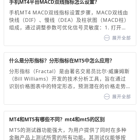
手机MT4平台MACD双线指标怎么设置？
手机MT4 MACD双线指标设置步骤，MACD双线由
快线（DIF）、慢线（DEA）及柱状图（MACD柱）
组成，通过调整参数可优化信号灵敏度：1. 打开图
表并添加指标：在MT4手机端选择交易品种图表，
展开全部
点击底部“指标”按钮，搜索并添加“MACD”。2. 基础
参数设置，默认参数：快线（12周期EMA）、慢线
（26周期EMA）、信号线（9周期EMA）。调整建
什么是分形指标？分形指标在MT5中怎么应用？
议：快线与慢线：缩短周期（如10/20）可增强灵敏
分形指标（Fractal）是由著名交易员比尔·威廉姆斯
度，延长周期（如20/50）可过滤噪音。信号线：通
（Bill Williams）开发的技术分析工具，旨在通过
常固定为9周期EMA，用于确认买卖信号。
识别价格图表中的特定形态，预测潜在的价格走势
并生成看涨或看跌信号。其核心原理基于混沌理论
展开全部
中的自相似性原则，通过识别价格的高点或低点形
成的分形形态，帮助交易者判断趋势方向与支撑/阻
力位。分形指标作为MT5交易平台内置的经典工
MT4和MT5有哪些不同？mt4和mt5的区别
具，为交易者提供了直观的价格转折点识别方法。
MT5的测试器功能强大，为用户提供了同时在多种
金融产品上测试所需的所有功能。其测试仪能够按