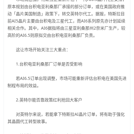
原本规划由台积电亚利桑那厂承接的部分订单，或在美国政府推
动「晶片美国制造」政策下，转交英特尔代工。据报，特斯拉目
前AI5晶片主要由台积电及三星代工，而AI6系列原先亦计划延续
相关合作。其中，AI6据指将由三星亚利桑那州2奈米厂生产，较
高阶的AI6.5则原拟交由台积电亚利桑那厂负责。
这让市场开始关注三大重点：
1.台积电亚利桑那厂订单是否受影响
若AI6.5订单出现调整，市场可能重新评估台积电在美国先进
制程布局的效益。
2.英特尔能否靠政策红利抢回大客户
对英特尔来说，若能拿下特斯拉AI晶片订单，将有助于强化
其晶圆代工转型故事。