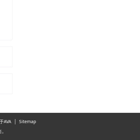
于AVA
Sitemap
者。