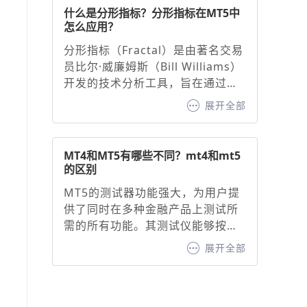
击底部“指标”按钮，搜索并添加
什么是分形指标？分形指标在MT5中
“MACD”。2. 基础参数设置，默认
怎么应用？
参数：快线（12周期EMA）、慢线
分形指标（Fractal）是由著名交易
（26周期EMA）、信号线（9周期
员比尔·威廉姆斯（Bill Williams）
EMA）。调整建议：快线与慢线：
开发的技术分析工具，旨在通过识
缩短周期（如10/20）可增强灵敏
别价格图表中的特定形态，预测潜
度，延长周期（如20/50）可过滤
展开全部
在的价格走势并生成看涨或看跌信
噪音。信号线：通常固定为9周期
号。其核心原理基于混沌理论中的
EMA，用于确认买卖信号。
自相似性原则，通过识别价格的高
MT4和MT5有哪些不同？mt4和mt5
点或低点形成的分形形态，帮助交
的区别
易者判断趋势方向与支撑/阻力位。
MT5的测试器功能强大，为用户提
分形指标作为MT5交易平台内置的
供了同时在多种金融产品上测试所
经典工具，为交易者提供了直观的
需的所有功能。其测试仪能够按时
价格转折点识别方法。
间自动同步报价，进而为用户呈现
展开全部
出时间尺度上清晰同步的盈利能力
曲线。相比之下，MT4 则不具备这
一功能，这无疑是 MT4 的一大短