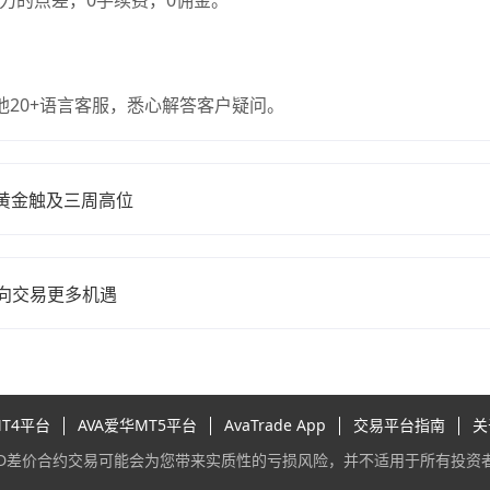
力的点差，0手续费，0佣金。
20+语言客服，悉心解答客户疑问。
货黄金触及三周高位
双向交易更多机遇
MT4平台
AVA爱华MT5平台
AvaTrade App
交易平台指南
关
FD差价合约交易可能会为您带来实质性的亏损风险，并不适用于所有投资