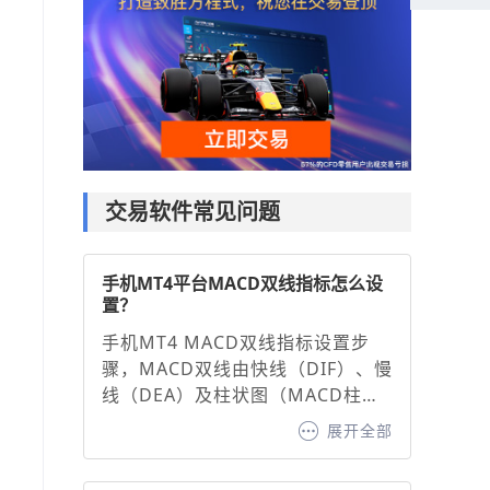
交易软件常见问题
手机MT4平台MACD双线指标怎么设
置？
手机MT4 MACD双线指标设置步
骤，MACD双线由快线（DIF）、慢
线（DEA）及柱状图（MACD柱）
组成，通过调整参数可优化信号灵
展开全部
敏度：1. 打开图表并添加指标：在
MT4手机端选择交易品种图表，点