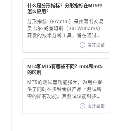
击底部“指标”按钮，搜索并添加
什么是分形指标？分形指标在MT5中
“MACD”。2. 基础参数设置，默认
怎么应用？
参数：快线（12周期EMA）、慢线
分形指标（Fractal）是由著名交易
（26周期EMA）、信号线（9周期
员比尔·威廉姆斯（Bill Williams）
EMA）。调整建议：快线与慢线：
开发的技术分析工具，旨在通过识
缩短周期（如10/20）可增强灵敏
别价格图表中的特定形态，预测潜
度，延长周期（如20/50）可过滤
展开全部
在的价格走势并生成看涨或看跌信
噪音。信号线：通常固定为9周期
号。其核心原理基于混沌理论中的
EMA，用于确认买卖信号。
自相似性原则，通过识别价格的高
MT4和MT5有哪些不同？mt4和mt5
点或低点形成的分形形态，帮助交
的区别
易者判断趋势方向与支撑/阻力位。
MT5的测试器功能强大，为用户提
分形指标作为MT5交易平台内置的
供了同时在多种金融产品上测试所
经典工具，为交易者提供了直观的
需的所有功能。其测试仪能够按时
价格转折点识别方法。
间自动同步报价，进而为用户呈现
展开全部
出时间尺度上清晰同步的盈利能力
曲线。相比之下，MT4 则不具备这
一功能，这无疑是 MT4 的一大短