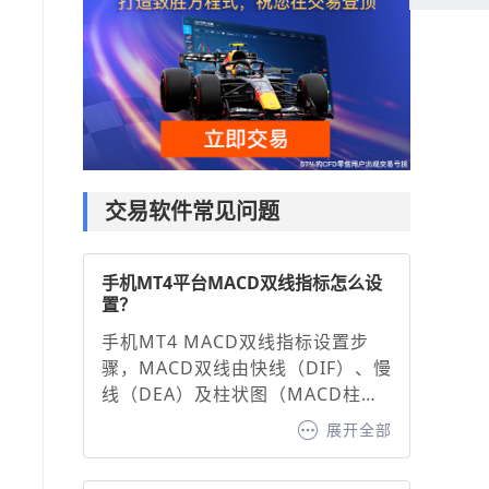
交易软件常见问题
手机MT4平台MACD双线指标怎么设
置？
手机MT4 MACD双线指标设置步
骤，MACD双线由快线（DIF）、慢
线（DEA）及柱状图（MACD柱）
组成，通过调整参数可优化信号灵
展开全部
敏度：1. 打开图表并添加指标：在
MT4手机端选择交易品种图表，点