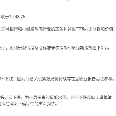
收于2,248.76
区域银行和小盘股敏感行业的正盈利背景下转向周期性和价值
绩。盈利乐观情绪帮助标准普尔指数和道琼斯指数创下新高，
。
解，VIX 下跌，因为尽管关税紧张局势持续存在且收益报告喜忧参半
连续第五次下跌，为一周多来的最低水平。这一下跌反映了谨慎情
的贸易政策不确定性的重新担忧。