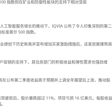
 100 指数则在矿业和防御性板块的支持下相对坚挺
析和人工智能服务增长的推动下，IQVIA 公布了令人印象深刻的第二
准普尔 500 指数。
第二季度业绩创下历史新高并宣布增加买家激励措施后，这家房屋建筑商
在加强客户促销的支持下，其住房部门的积极收益和弹性需求也强劲增
防承包商在公布第二季度收益高于预期并上调全年展望后上涨，推动股
度表现疲软后，股价暴跌超过 11%，项目亏损 16 亿美元，每股收
幅。