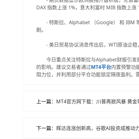
- 期货数据显示欧洲股指开盘积极，伦敦富时 100
DAX 指数上涨 1%，意大利富时 MIB 指数上涨 1
- 特斯拉、Alphabet （Google） 和
剧。
- 美日贸易协议消息传出后，WTI原油企稳
今日重点关注特斯拉与Alphabet财报引
的影响。建议交易者通过
MT4平台
内置预警功能监
阻力位，并利用部分平仓功能锁定隔夜盈利。
上一篇：
MT4官方网下载：川普再掀风暴 黄
下一篇：
辉达连涨创新高，谷歌AI投资成推动