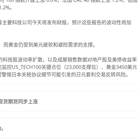
 指数开盘上涨 0.6%，法国 CAC 40 指数上涨 1.2%，德国
.2%。
 IBM 等主要科技公司今天将发布财报，预计这些报告的波动性将加
，而黄金仍受到美元疲软和避险需求的支撑。
发的科技股波动率扩散，以及成屋销售数据对地产股及美债收益率
控US_TECH100关键点位（23,000支撑位）、黄金3450美元
需警惕日本关税协议细节可能引发的日元套利交易反转风险。
金现货期货同步上涨
力。