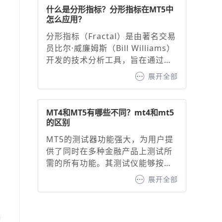
击底部“指标”按钮，搜索并添加
什么是分形指标？分形指标在MT5中
“MACD”。2. 基础参数设置，默认
怎么应用？
参数：快线（12周期EMA）、慢线
分形指标（Fractal）是由著名交易
（26周期EMA）、信号线（9周期
员比尔·威廉姆斯（Bill Williams）
EMA）。调整建议：快线与慢线：
开发的技术分析工具，旨在通过识
缩短周期（如10/20）可增强灵敏
别价格图表中的特定形态，预测潜
度，延长周期（如20/50）可过滤
展开全部
在的价格走势并生成看涨或看跌信
噪音。信号线：通常固定为9周期
号。其核心原理基于混沌理论中的
EMA，用于确认买卖信号。
自相似性原则，通过识别价格的高
MT4和MT5有哪些不同？mt4和mt5
点或低点形成的分形形态，帮助交
的区别
易者判断趋势方向与支撑/阻力位。
MT5的测试器功能强大，为用户提
分形指标作为MT5交易平台内置的
供了同时在多种金融产品上测试所
经典工具，为交易者提供了直观的
需的所有功能。其测试仪能够按时
价格转折点识别方法。
间自动同步报价，进而为用户呈现
展开全部
出时间尺度上清晰同步的盈利能力
曲线。相比之下，MT4 则不具备这
一功能，这无疑是 MT4 的一大短
持