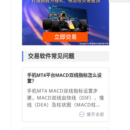
交易软件常见问题
手机MT4平台MACD双线指标怎么设
置？
手机MT4 MACD双线指标设置步
骤，MACD双线由快线（DIF）、慢
线（DEA）及柱状图（MACD柱）
组成，通过调整参数可优化信号灵
展开全部
敏度：1. 打开图表并添加指标：在
MT4手机端选择交易品种图表，点